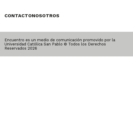
CONTACTO
NOSOTROS
Encuentro es un medio de comunicación promovido por la
Universidad Católica San Pablo © Todos los Derechos
Reservados
2026