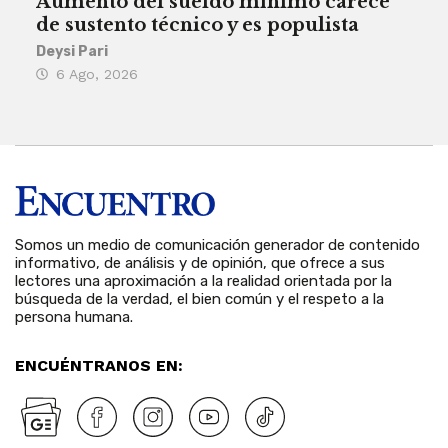
Aumento del sueldo mínimo carece
¿Sa
de sustento técnico y es populista
sie
his
Deysi Pari
6 Ago, 2026
Rosa
6 
Somos un medio de comunicación generador de contenido
informativo, de análisis y de opinión, que ofrece a sus
lectores una aproximación a la realidad orientada por la
búsqueda de la verdad, el bien común y el respeto a la
persona humana.
ENCUÉNTRANOS EN: