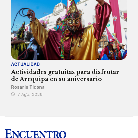
ACTUALIDAD
INST
Actividades gratuitas para disfrutar
Per
de Arequipa en su aniversario
no 
Rosario Ticona
Reda
7 Ago, 2026
7 