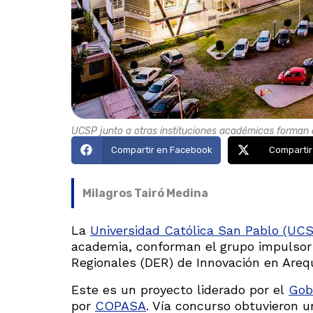
UCSP junto a otras instituciones académicas forman c
Compartir en Facebook
Compartir
Milagros Tairó Medina
La
Universidad Católica San Pablo (UC
academia, conforman el grupo impulsor
Regionales (DER) de Innovación en Areq
Este es un proyecto liderado por el
Gob
por
COPASA
. Vía concurso obtuvieron u