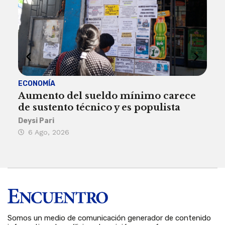
ECONOMÍA
ACT
Aumento del sueldo mínimo carece
¿Sa
de sustento técnico y es populista
sie
his
Deysi Pari
6 Ago, 2026
Rosa
6 
Somos un medio de comunicación generador de contenido