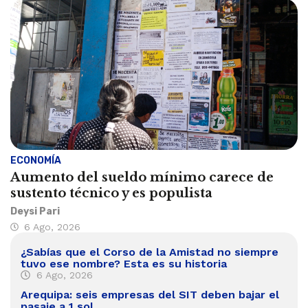
ECONOMÍA
Aumento del sueldo mínimo carece de
sustento técnico y es populista
Deysi Pari
6 Ago, 2026
¿Sabías que el Corso de la Amistad no siempre
tuvo ese nombre? Esta es su historia
6 Ago, 2026
Arequipa: seis empresas del SIT deben bajar el
pasaje a 1 sol