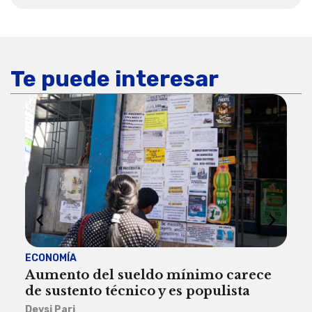
Te puede interesar
ECONOMÍA
ACT
Aumento del sueldo mínimo carece
¿Sa
de sustento técnico y es populista
sie
his
Deysi Pari