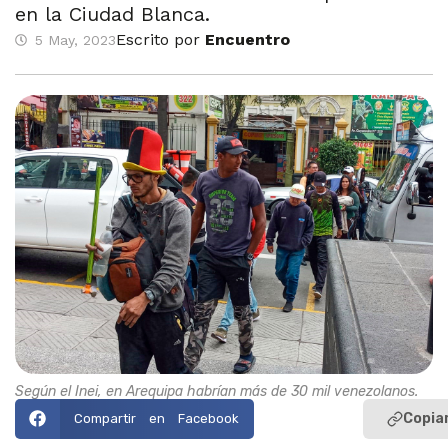
en la Ciudad Blanca.
Escrito por
Encuentro
5 May, 2023
Según el Inei, en Arequipa habrían más de 30 mil venezolanos.
Copiar
Compartir en Facebook