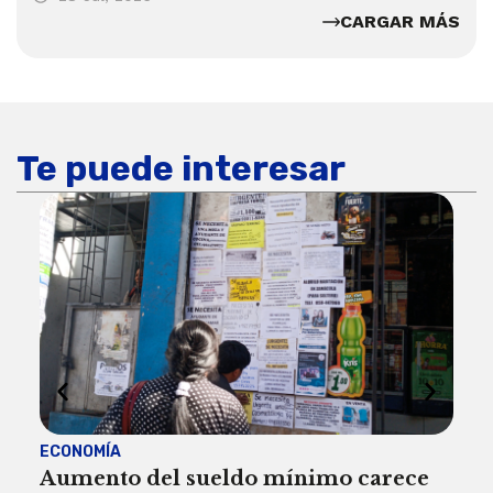
CARGAR MÁS
Te puede interesar
ECONOMÍA
ACT
Aumento del sueldo mínimo carece
¿Sa