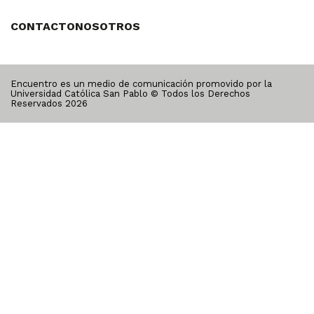
CONTACTO
NOSOTROS
Encuentro es un medio de comunicación promovido por la
Universidad Católica San Pablo © Todos los Derechos
Reservados
2026