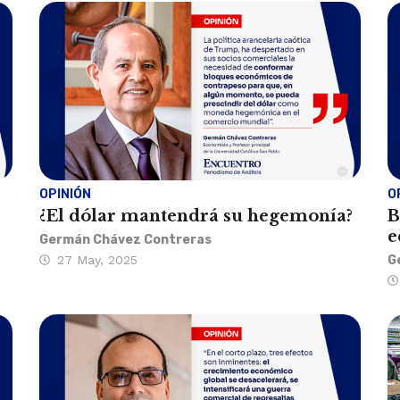
OPINIÓN
O
¿El dólar mantendrá su hegemonía?
B
e
Germán Chávez Contreras
27 May, 2025
G