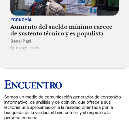
ECONOMÍA
ACT
Aumento del sueldo mínimo carece
¿Sa
de sustento técnico y es populista
sie
his
Deysi Pari
6 Ago, 2026
Rosa
6 
Somos un medio de comunicación generador de contenido
informativo, de análisis y de opinión, que ofrece a sus
lectores una aproximación a la realidad orientada por la
búsqueda de la verdad, el bien común y el respeto a la
persona humana.