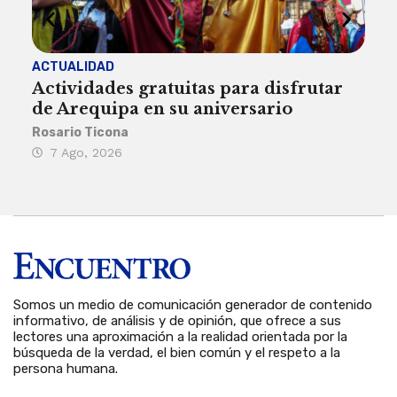
ACTUALIDAD
INST
Actividades gratuitas para disfrutar
Per
de Arequipa en su aniversario
no 
Rosario Ticona
Reda
7 Ago, 2026
7 
Somos un medio de comunicación generador de contenido
informativo, de análisis y de opinión, que ofrece a sus
lectores una aproximación a la realidad orientada por la
búsqueda de la verdad, el bien común y el respeto a la
persona humana.