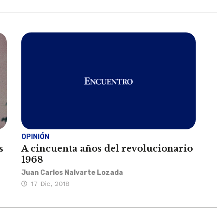
OPINIÓN
s
A cincuenta años del revolucionario
1968
Juan Carlos Nalvarte Lozada
17 Dic, 2018