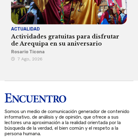
ACTUALIDAD
INST
Actividades gratuitas para disfrutar
Per
de Arequipa en su aniversario
no 
Rosario Ticona
Reda
7 Ago, 2026
7 
Somos un medio de comunicación generador de contenido
informativo, de análisis y de opinión, que ofrece a sus
lectores una aproximación a la realidad orientada por la
búsqueda de la verdad, el bien común y el respeto a la
persona humana.