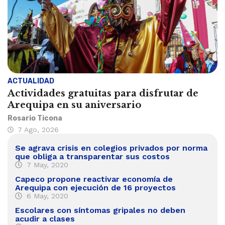
ACTUALIDAD
Actividades gratuitas para disfrutar de
Arequipa en su aniversario
Rosario Ticona
7 Ago, 2026
Se agrava crisis en colegios privados por norma
que obliga a transparentar sus costos
7 May, 2020
Capeco propone reactivar economía de
Arequipa con ejecución de 16 proyectos
6 May, 2020
Escolares con síntomas gripales no deben
acudir a clases