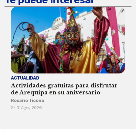
ACTUALIDAD
INST
Actividades gratuitas para disfrutar
Per
de Arequipa en su aniversario
no 
Rosario Ticona
Reda
7 Ago, 2026
7 