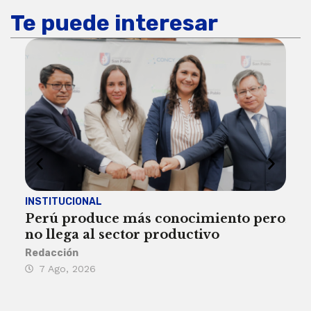
Te puede interesar
INSTITUCIONAL
ECO
Perú produce más conocimiento pero
Aum
no llega al sector productivo
de 
Redacción
Deys
7 Ago, 2026
6 