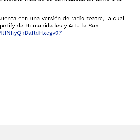
cuenta con una versión de radio teatro, la cual
potify de Humanidades y Arte la San
3PIlfNhyQhDafldHxcgv07
.