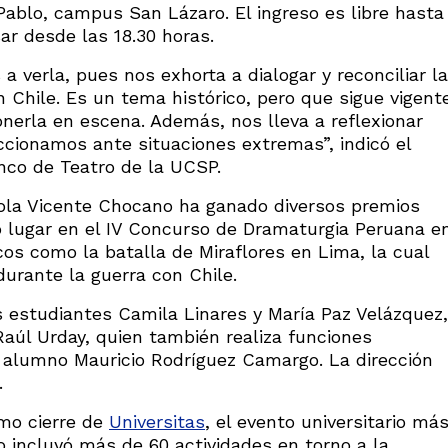
 Pablo, campus San Lázaro. El ingreso es libre hasta
ar desde las 18.30 horas.
a verla, pues nos exhorta a dialogar y reconciliar la
n Chile. Es un tema histórico, pero que sigue vigent
nerla en escena. Además, nos lleva a reflexionar
cionamos ante situaciones extremas”, indicó el
enco de Teatro de la UCSP.
aola Vicente Chocano ha ganado diversos premios
 lugar en el IV Concurso de Dramaturgia Peruana e
cos como la batalla de Miraflores en Lima, la cual
 durante la guerra con Chile.
s estudiantes Camila Linares y María Paz Velázquez,
 Raúl Urday, quien también realiza funciones
o alumno Mauricio Rodríguez Camargo. La dirección
.
omo cierre de
Universitas
, el evento universitario má
o incluyó más de 60 actividades en torno a la