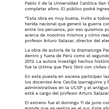
Pablo II de la Universidad Católica San
completar aforo. El público podrá ingres
“Esta obra es muy buena, invito a todos 
herida nacional que generó la guerra co
entre los peruanos, por eso quisimos po
acerca de nosotros mismos y cómo reac
profesor Arturo Salazar, director del el
La obra de autoría de la dramaturga P
dentro y fuera de Perú como el segundo
2012. La autora investigó hechos históri
fue la última que Perú libró con civiles
En esta puesta en escena participan la
los docentes Ana Cecilia Iparraguirre y
administrativas en la UCSP y el antigu
está a cargo del profesor Arturo Salazar
El estreno fue el domingo 11 de junio c
grande que se realiza en el sur. Este añ